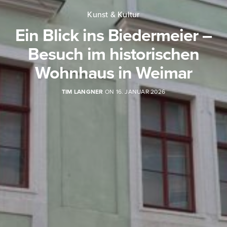
Kunst & Kultur
Ein Blick ins Biedermeier –
Besuch im historischen
Wohnhaus in Weimar
TIM LANGNER
ON 16. JANUAR 2026